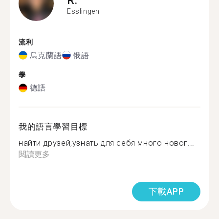
Esslingen
流利
烏克蘭語
俄語
學
德語
我的語言學習目標
найти друзей,узнать для себя много новог...
閱讀更多
下載APP