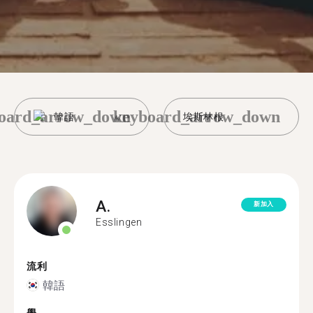
oard_arrow_down
keyboard_arrow_down
韓語
埃斯林根
A.
新加入
Esslingen
流利
韓語