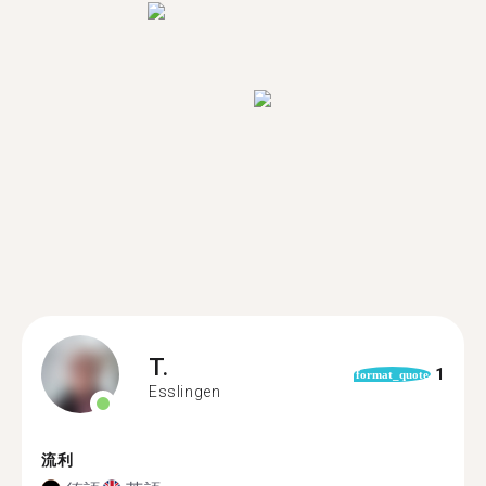
T.
1
format_quote
Esslingen
流利