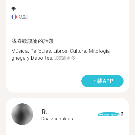
學
法語
我喜歡談論的話題
Música, Películas, Libros, Cultura, Mitología
griega y Deportes...
閱讀更多
下載APP
R.
2
format_quote
Coatzacoalcos