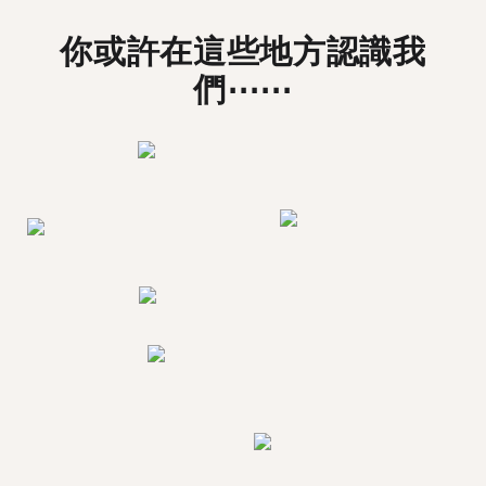
你或許在這些地方認識我
們⋯⋯