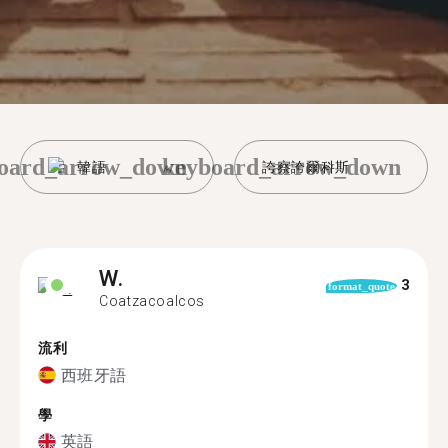
oard_arrow_down
keyboard_arrow_down
韓語
誇察誇爾科斯
W.
3
format_quote
Coatzacoalcos
流利
西班牙語
學
英語