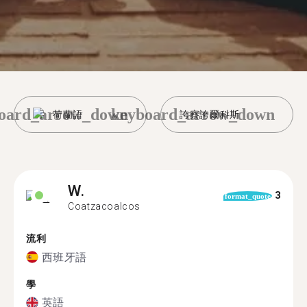
oard_arrow_down
keyboard_arrow_down
荷蘭語
誇察誇爾科斯
W.
3
format_quote
Coatzacoalcos
流利
西班牙語
學
英語