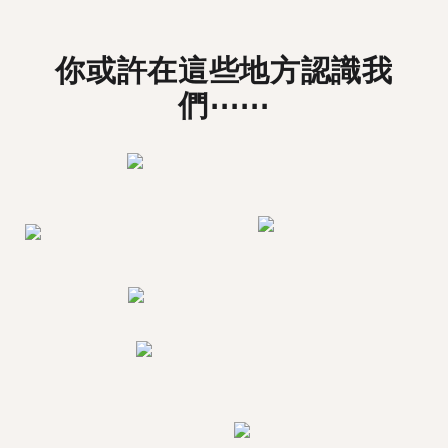
你或許在這些地方認識我
們⋯⋯