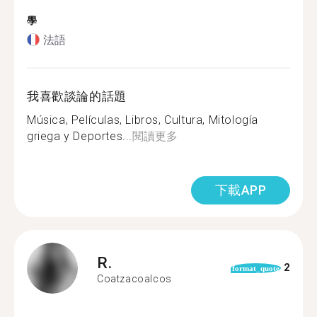
學
法語
我喜歡談論的話題
Música, Películas, Libros, Cultura, Mitología
griega y Deportes...
閱讀更多
下載APP
R.
2
format_quote
Coatzacoalcos