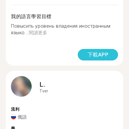
我的語言學習目標
Повысить уровень владения иностранным
языко...
閱讀更多
下載APP
L.
Tver
流利
俄語
學