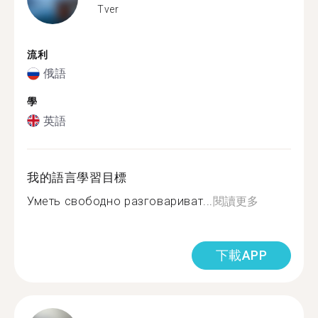
Tver
流利
俄語
學
英語
我的語言學習目標
Уметь свободно разговариват...
閱讀更多
下載APP