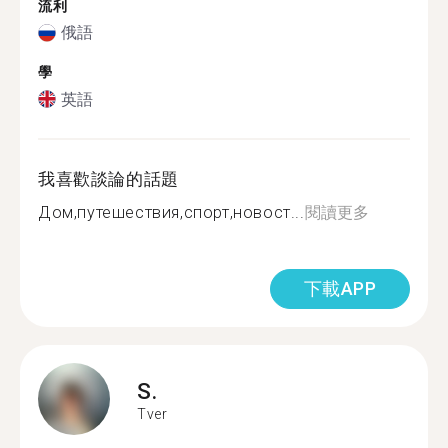
流利
俄語
學
英語
我喜歡談論的話題
Дом,путешествия,спорт,новост...
閱讀更多
下載APP
S.
Tver