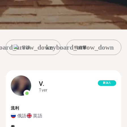
oard_arrow_down
keyboard_arrow_down
日語
特維爾
V.
新加入
Tver
流利
俄語
英語