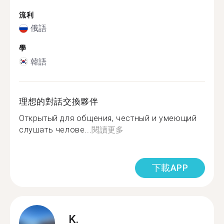
流利
俄語
學
韓語
理想的對話交換夥伴
Открытый для общения, честный и умеющий
слушать челове...
閱讀更多
下載APP
K.