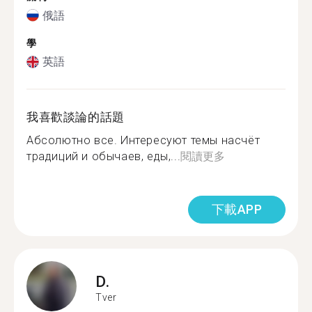
俄語
學
英語
我喜歡談論的話題
Абсолютно все. Интересуют темы насчёт
традиций и обычаев, еды,...
閱讀更多
下載APP
D.
Tver