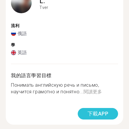
L.
Tver
流利
俄語
學
英語
我的語言學習目標
Понимать английскую речь и письмо,
научится грамотно и понятно...
閱讀更多
下載APP