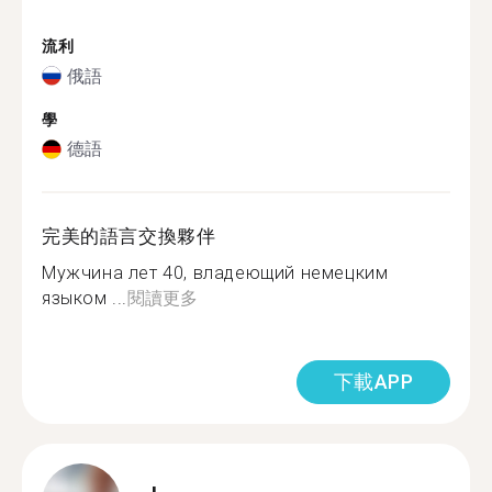
流利
俄語
學
德語
完美的語言交換夥伴
Мужчина лет 40, владеющий немецким
языком ...
閱讀更多
下載APP