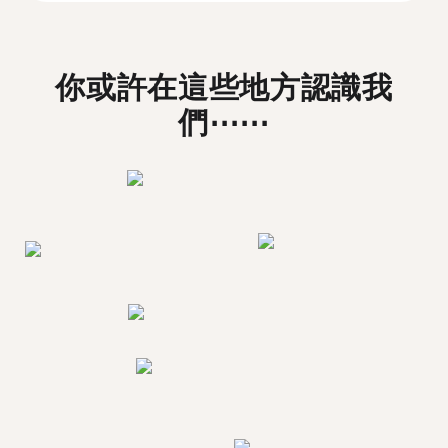
你或許在這些地方認識我
們⋯⋯