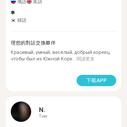
俄語
英語
學
韓語
理想的對話交換夥伴
Красивый, умный, весёлый, добрый кореец,
чтобы был из Южной Коре...
閱讀更多
下載APP
N.
Tver