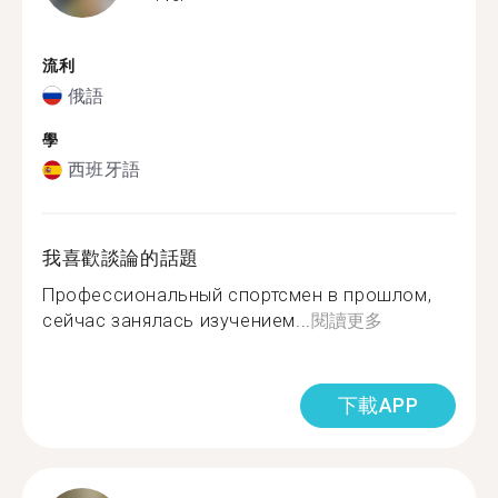
流利
俄語
學
西班牙語
我喜歡談論的話題
Профессиональный спортсмен в прошлом,
сейчас занялась изучением...
閱讀更多
下載APP