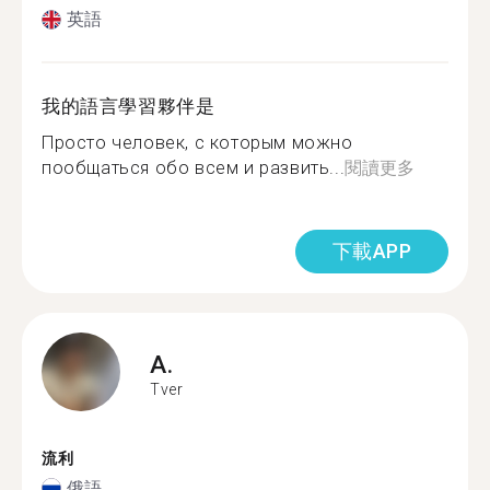
英語
我的語言學習夥伴是
Просто человек, с которым можно
пообщаться обо всем и развить...
閱讀更多
下載APP
A.
Tver
流利
俄語