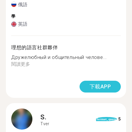
俄語
學
英語
理想的語言社群夥伴
Дружелюбный и общительный челове...
閱讀更多
下載APP
S.
5
format_quote
Tver