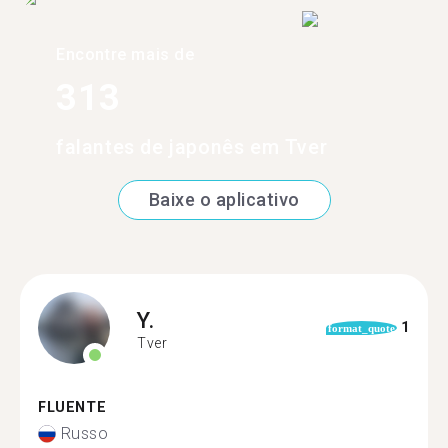
Encontre mais de
313
falantes de japonês em Tver
Baixe o aplicativo
Y.
1
format_quote
Tver
FLUENTE
Russo