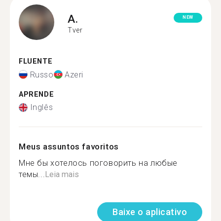
A.
NEW
Tver
FLUENTE
Russo
Azeri
APRENDE
Inglês
Meus assuntos favoritos
Мне бы хотелось поговорить на любые
темы...
Leia mais
Baixe o aplicativo