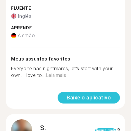
FLUENTE
Inglês
APRENDE
Alemão
Meus assuntos favoritos
Everyone has nightmares, let's start with your
own. I love to...
Leia mais
Baixe o aplicativo
S.
9
format_quote