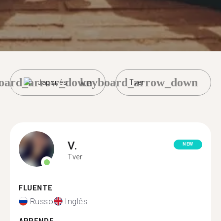
oard_arrow_down
keyboard_arrow_down
Japonês
Tver
V.
NEW
Tver
FLUENTE
Russo
Inglês