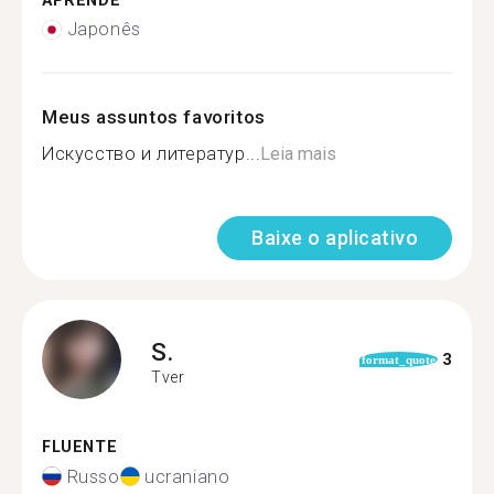
APRENDE
Japonês
Meus assuntos favoritos
Искусство и литератур...
Leia mais
Baixe o aplicativo
S.
3
format_quote
Tver
FLUENTE
Russo
ucraniano