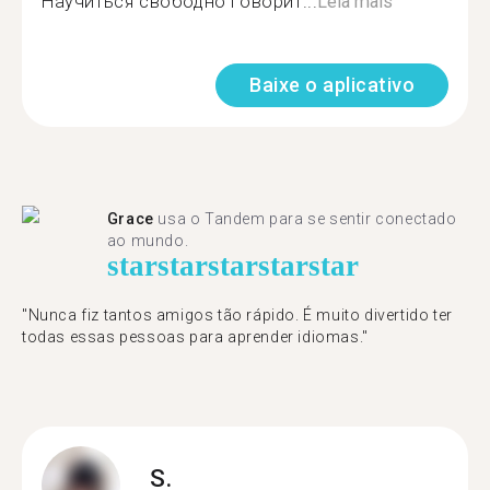
Научиться свободно говорит...
Leia mais
Baixe o aplicativo
Grace
usa o Tandem para se sentir conectado
ao mundo.
star
star
star
star
star
"Nunca fiz tantos amigos tão rápido. É muito divertido ter
todas essas pessoas para aprender idiomas."
S.