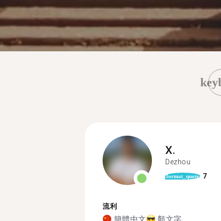
key
X.
Dezhou
7
format_quote
流利
簡體中文
顏文字