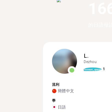
16
的日語母
L.
Dezhou
1
format_quote
流利
簡體中文
學
日語