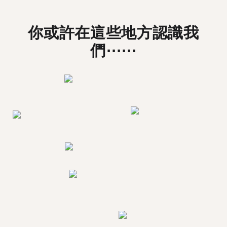
你或許在這些地方認識我
們⋯⋯