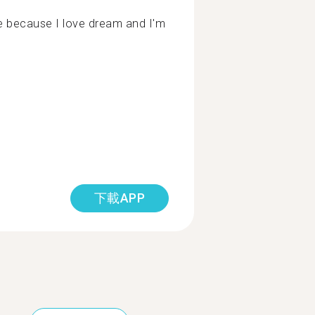
ge because I love dream and I'm
下載APP