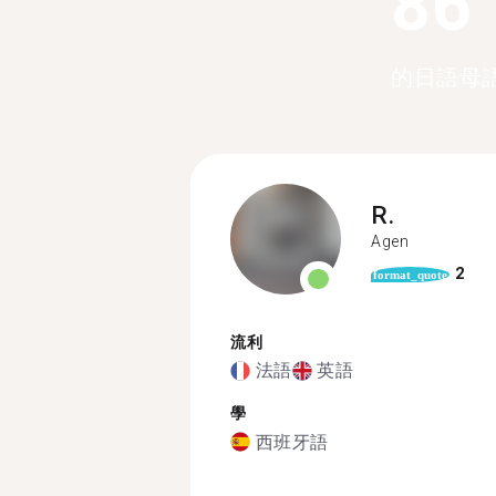
86
的日語母
R.
Agen
2
format_quote
流利
法語
英語
學
西班牙語