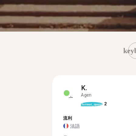
key
K.
Agen
2
format_quote
流利
法語