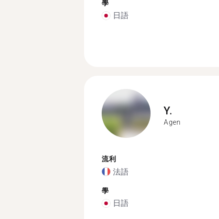
學
日語
Y.
Agen
流利
法語
學
日語