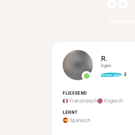
86
Japanisch
R.
Agen
2
format_quote
FLIESSEND
Französisch
Englisch
LERNT
Spanisch