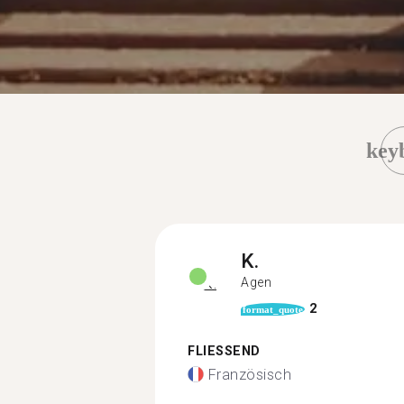
key
K.
Agen
2
format_quote
FLIESSEND
Französisch