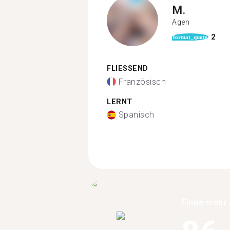
M.
Agen
2
format_quote
FLIESSEND
Französisch
LERNT
Spanisch
Finde mehr 