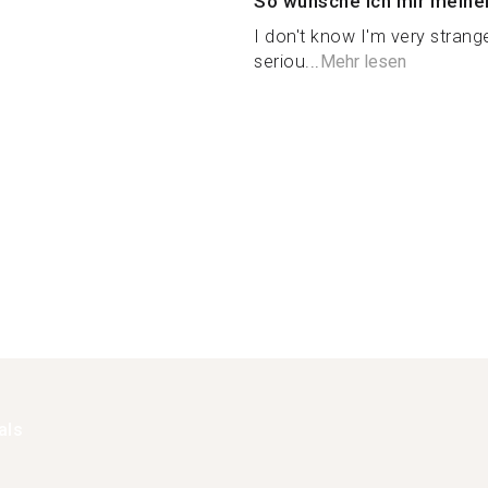
So wünsche ich mir meine
I don't know I'm very stran
seriou...
Mehr lesen
als