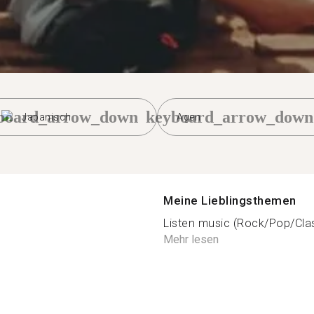
board_arrow_down
keyboard_arrow_down
Japanisch
Agen
Meine Lieblingsthemen
Listen music (Rock/Pop/Class
Mehr lesen