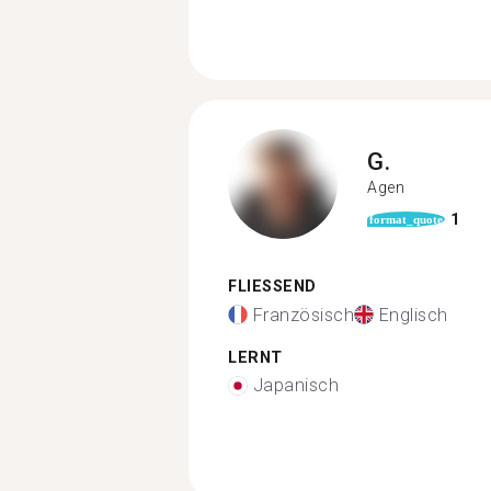
G.
Agen
1
format_quote
FLIESSEND
Französisch
Englisch
LERNT
Japanisch