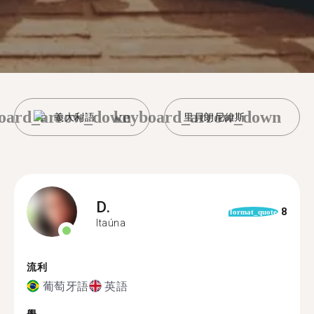
oard_arrow_down
keyboard_arrow_down
義大利語
里貝朗尼維斯
D.
8
format_quote
Itaúna
流利
葡萄牙語
英語