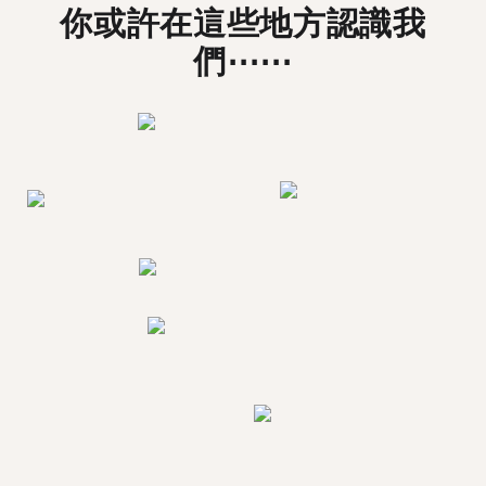
你或許在這些地方認識我
們⋯⋯