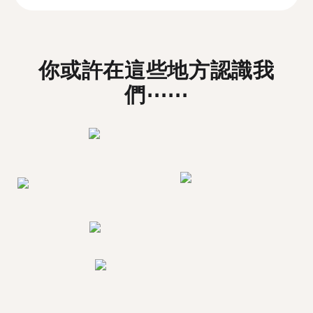
你或許在這些地方認識我
們⋯⋯