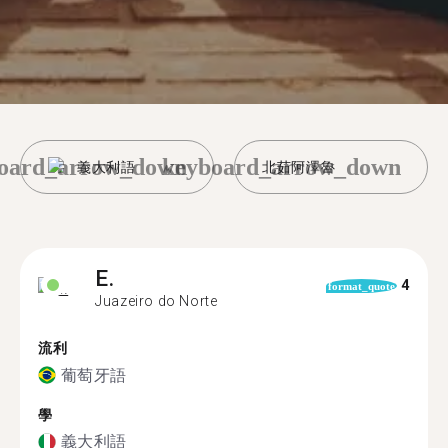
oard_arrow_down
keyboard_arrow_down
義大利語
北茹阿澤魯
E.
4
format_quote
Juazeiro do Norte
流利
葡萄牙語
學
義大利語