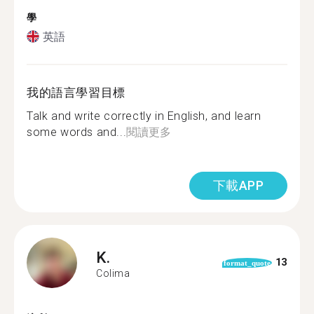
學
英語
我的語言學習目標
Talk and write correctly in English, and learn
some words and...
閱讀更多
下載APP
K.
13
format_quote
Colima