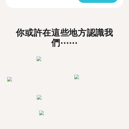
你或許在這些地方認識我
們⋯⋯