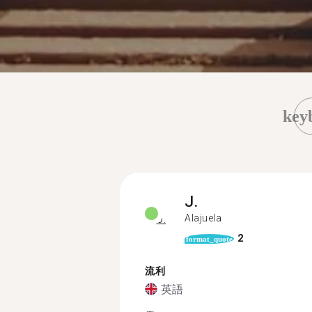
key
J.
Alajuela
2
format_quote
流利
英語