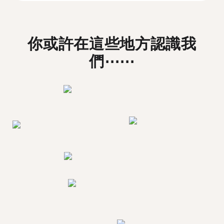
你或許在這些地方認識我
們⋯⋯