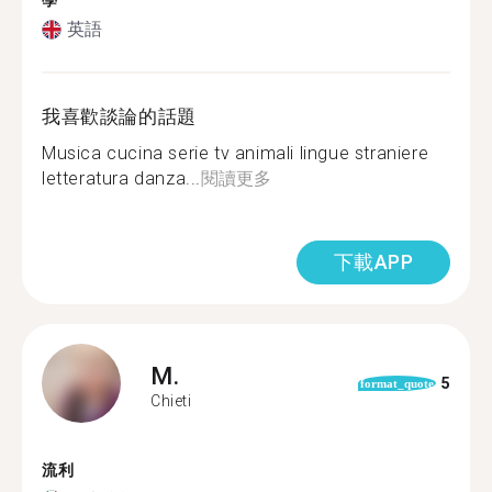
學
英語
我喜歡談論的話題
Musica cucina serie tv animali lingue straniere
letteratura danza...
閱讀更多
下載APP
M.
5
format_quote
Chieti
流利