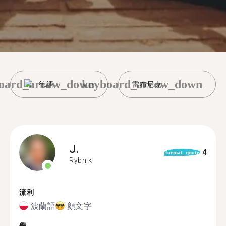
oard_arrow_down
keyboard_arrow_down
德語
雷布尼克
J.
4
format_quote
Rybnik
流利
波蘭語
顏文字