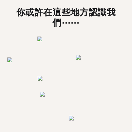
你或許在這些地方認識我
們⋯⋯