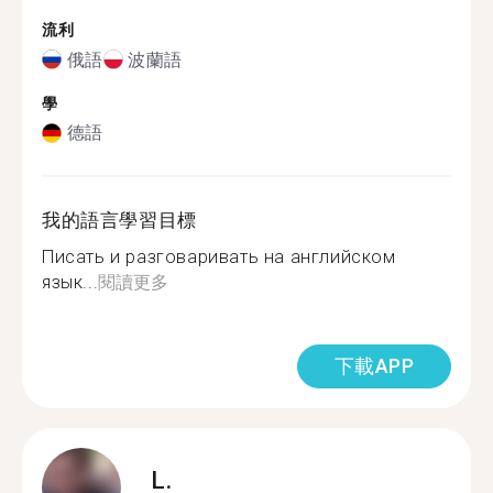
流利
俄語
波蘭語
學
德語
我的語言學習目標
Писать и разговаривать на английском
язык...
閱讀更多
下載APP
L.