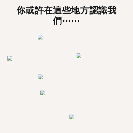
你或許在這些地方認識我
們⋯⋯