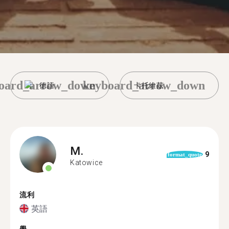
oard_arrow_down
keyboard_arrow_down
德語
卡托維茲
M.
9
format_quote
Katowice
流利
英語