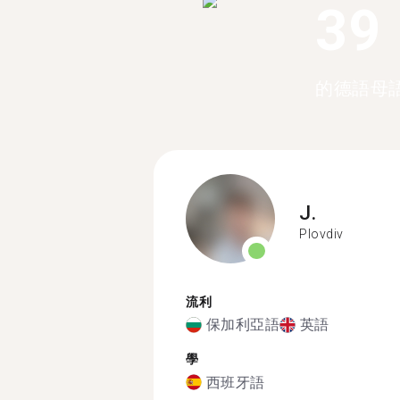
39
的德語母
J.
Plovdiv
流利
保加利亞語
英語
學
西班牙語