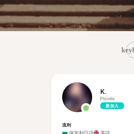
key
K.
Plovdiv
新加入
流利
保加利亞語
英語