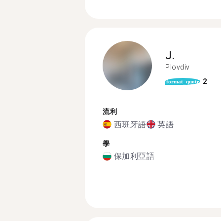
J.
Plovdiv
2
format_quote
流利
西班牙語
英語
學
保加利亞語