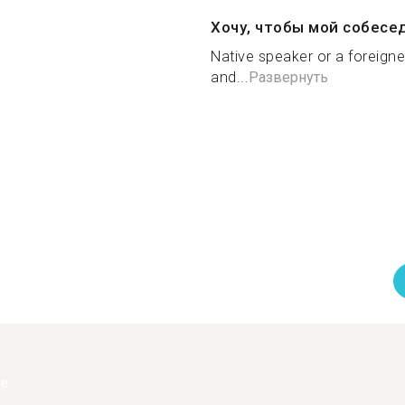
Хочу, чтобы мой собесе
Native speaker or a foreigne
and...
Развернуть
ее