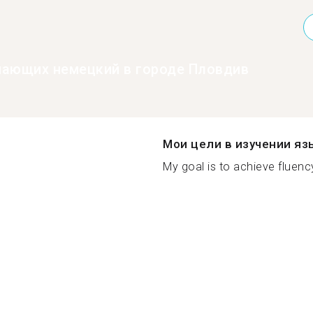
нающих немецкий в городе Пловдив
Мои цели в изучении яз
My goal is to achieve fluency