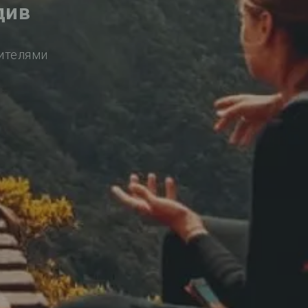
див
сителями