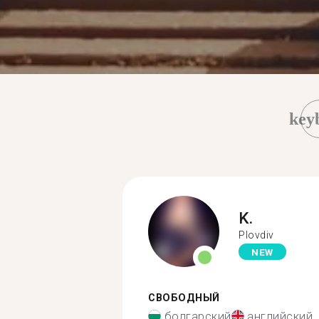
key
K.
Plovdiv
NEW
СВОБОДНЫЙ
болгарский
английский