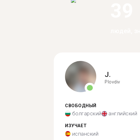
39
людей, з
J.
Plovdiv
СВОБОДНЫЙ
болгарский
английский
ИЗУЧАЕТ
испанский