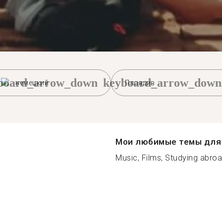
board_arrow_down
keyboard_arrow_down
немецкий
Пловдив
Мои любимые темы для 
Music, Films, Studying abroa.