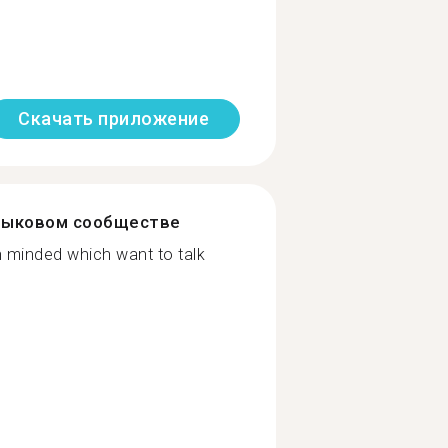
Скачать приложение
зыковом сообществе
n minded which want to talk