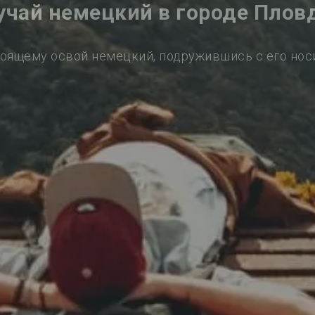
учай немецкий в городе Плов
оящему освой немецкий, подружившись с его но