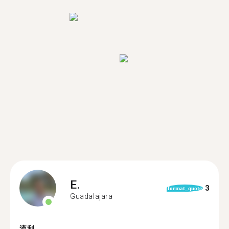
E.
3
format_quote
Guadalajara
流利