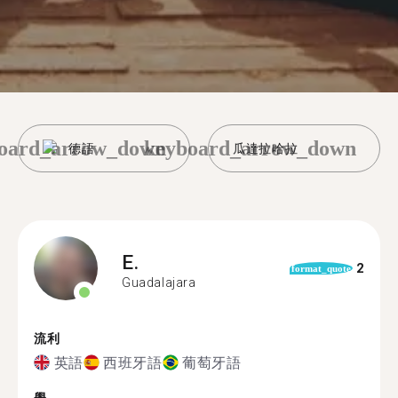
oard_arrow_down
keyboard_arrow_down
德語
瓜達拉哈拉
E.
2
format_quote
Guadalajara
流利
英語
西班牙語
葡萄牙語