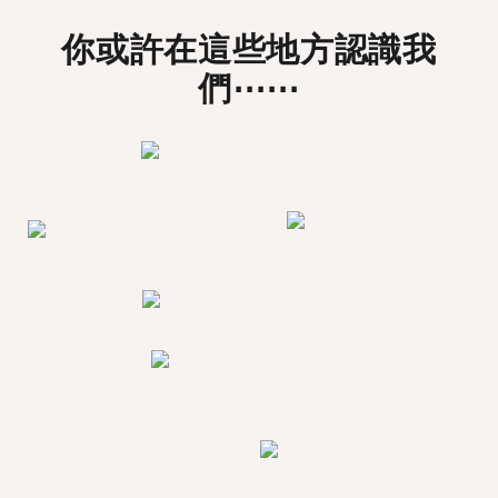
你或許在這些地方認識我
們⋯⋯