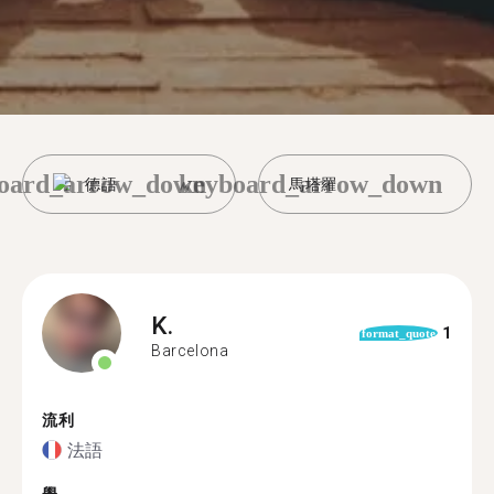
oard_arrow_down
keyboard_arrow_down
德語
馬塔羅
K.
1
format_quote
Barcelona
流利
法語