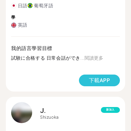
日語
葡萄牙語
學
英語
我的語言學習目標
試験に合格する 日常会話ができ...
閱讀更多
下載APP
J.
新加入
Shizuoka