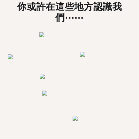
你或許在這些地方認識我
們⋯⋯