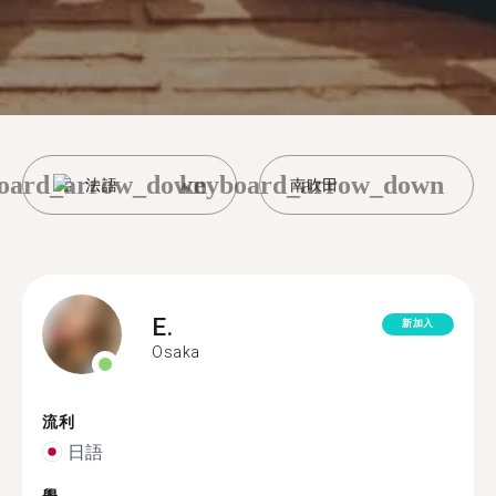
oard_arrow_down
keyboard_arrow_down
法語
南吹田
E.
新加入
Osaka
流利
日語