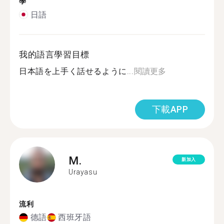
學
日語
我的語言學習目標
日本語を上手く話せるように...
閱讀更多
下載APP
M.
新加入
Urayasu
流利
德語
西班牙語