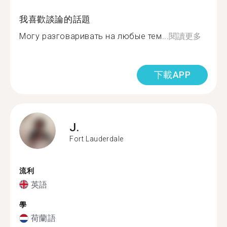
我喜歡談論的話題
Могу разговаривать на любые тем...
閱讀更多
下載APP
J.
Fort Lauderdale
流利
英語
學
荷蘭語