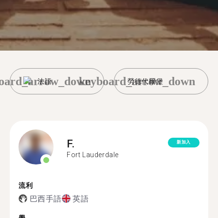
oard_arrow_down
keyboard_arrow_down
法語
勞德代爾堡
F.
新加入
Fort Lauderdale
流利
巴西手語
英語