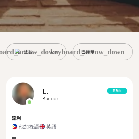
oard_arrow_down
keyboard_arrow_down
法語
巴庫爾
L.
新加入
Bacoor
流利
他加祿語
英語