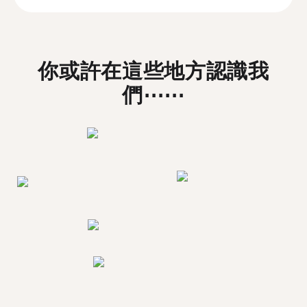
你或許在這些地方認識我
們⋯⋯