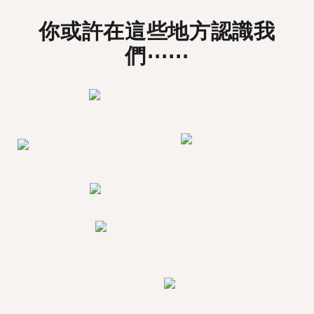
你或許在這些地方認識我
們⋯⋯