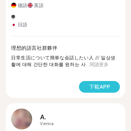
德語
英語
學
日語
理想的語言社群夥伴
日常生活について簡単な会話したい人 /// 일상생
활에 대해 간단한 대화를 원하는 사...
閱讀更多
下載APP
A.
Vienna