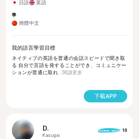
日語
英語
學
簡體中文
我的語言學習目標
ネイティブの英語を普通の会話スピードで聞き取
る 自分で言語を発することができ、コミュニケー
ションが普通に取れ...
閱讀更多
下載APP
D.
10
format_quote
Kasugai