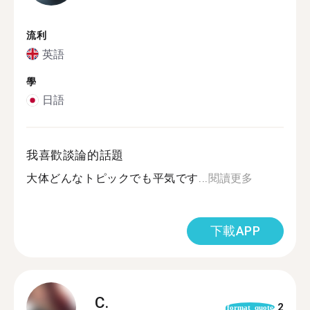
流利
英語
學
日語
我喜歡談論的話題
大体どんなトピックでも平気です...
閱讀更多
下載APP
C.
2
format_quote