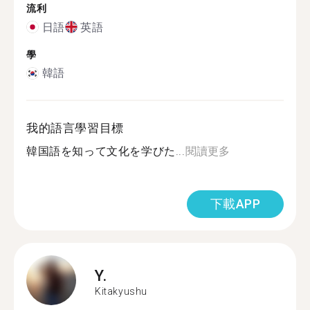
流利
日語
英語
學
韓語
我的語言學習目標
韓国語を知って文化を学びた...
閱讀更多
下載APP
Y.
Kitakyushu