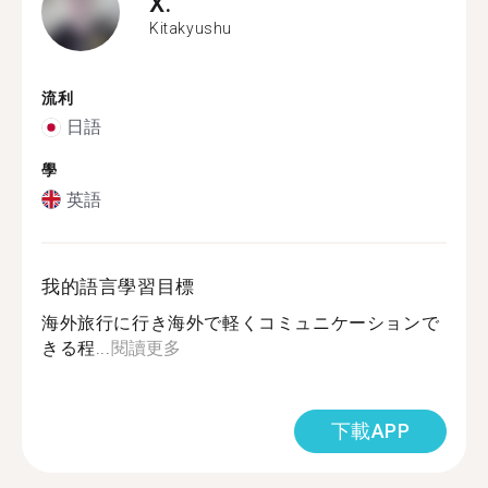
X.
Kitakyushu
流利
日語
學
英語
我的語言學習目標
海外旅行に行き海外で軽くコミュニケーションで
きる程...
閱讀更多
下載APP