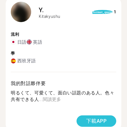
Y.
1
format_quote
Kitakyushu
流利
日語
英語
學
西班牙語
我的對話夥伴要
明るくて、可愛くて、面白い話題のある人。色々
共有できる人...
閱讀更多
下載APP