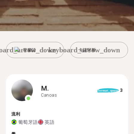
oard_arrow_down
keyboard_arrow_down
荷蘭語
卡諾阿斯
M.
3
format_quote
Canoas
流利
葡萄牙語
英語