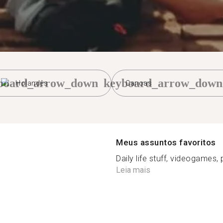
board_arrow_down
keyboard_arrow_down
Holandês
Canoas
Meus assuntos favoritos
Daily life stuff, videogames, p
Leia mais