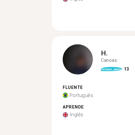
H.
Canoas
13
format_quote
FLUENTE
Português
APRENDE
Inglês