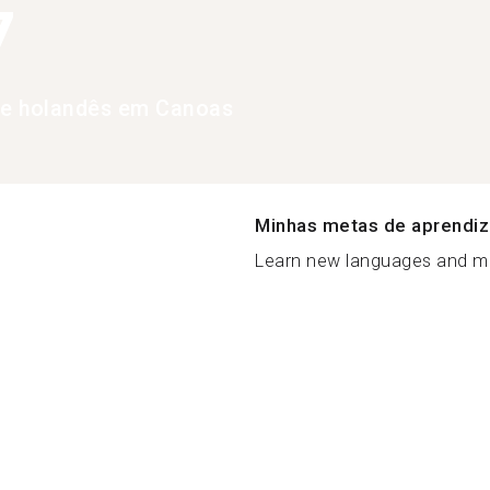
7
de holandês em Canoas
Minhas metas de aprendi
Learn new languages and me