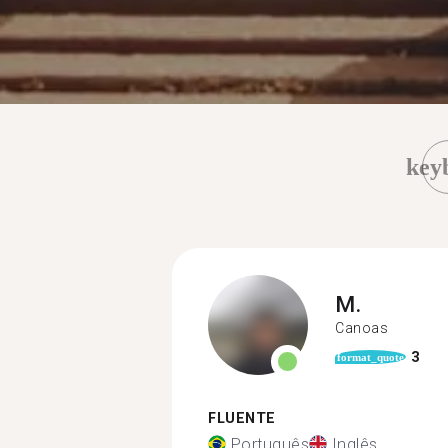
key
M.
Canoas
3
format_quote
FLUENTE
Português
Inglês