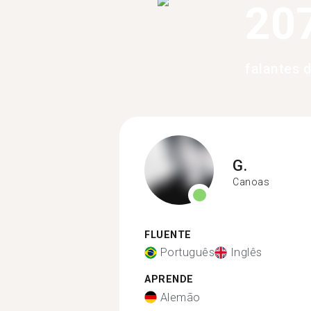
20
falantes 
G.
Canoas
FLUENTE
Português
Inglês
APRENDE
Alemão