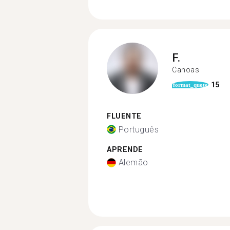
F.
Canoas
15
format_quote
FLUENTE
Português
APRENDE
Alemão