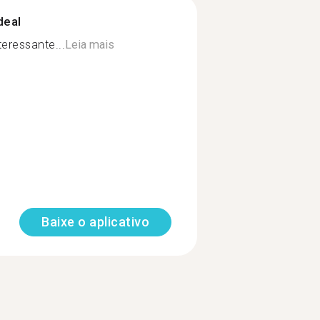
deal
teressante...
Leia mais
Baixe o aplicativo