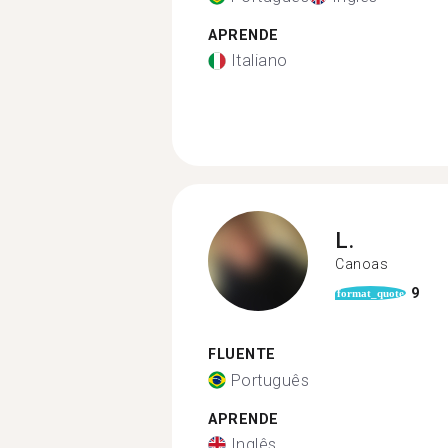
APRENDE
Italiano
L.
Canoas
9
format_quote
FLUENTE
Português
APRENDE
Inglês