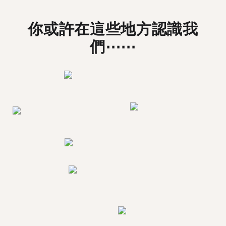
你或許在這些地方認識我
們⋯⋯