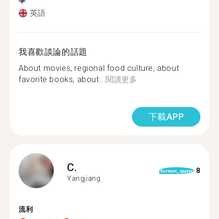
學
英語
我喜歡談論的話題
About movies, regional food culture, about
favorite books, about...
閱讀更多
下載APP
C.
8
format_quote
Yangjiang
流利