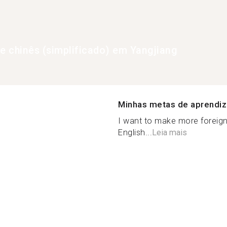
de chinês (simplificado) em Yangjiang
Minhas metas de aprendi
I want to make more foreig
English...
Leia mais