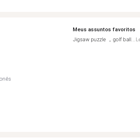
Meus assuntos favoritos
Jigsaw puzzle ，golf ball...
L
onês