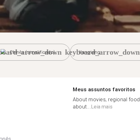
board_arrow_down
keyboard_arrow_down
Chinês (simplificado)
Yangjiang
Meus assuntos favoritos
About movies, regional food 
about...
Leia mais
onês