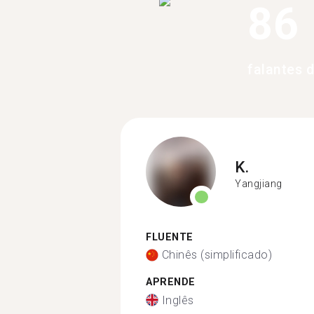
86
falantes 
K.
Yangjiang
FLUENTE
Chinês (simplificado)
APRENDE
Inglês