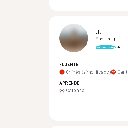
J.
Yangjiang
4
format_quote
FLUENTE
Chinês (simplificado)
Cant
APRENDE
Coreano