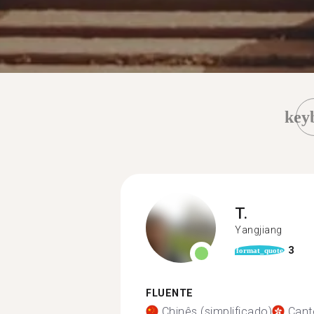
key
T.
Yangjiang
3
format_quote
FLUENTE
Chinês (simplificado)
Cant