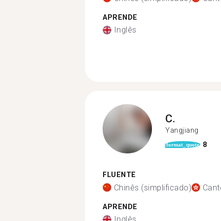
APRENDE
Inglês
C.
Yangjiang
8
format_quote
FLUENTE
Chinês (simplificado)
Cant
APRENDE
Inglês