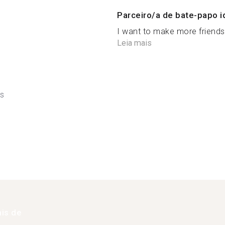
Parceiro/a de bate-papo i
I want to make more friends 
Leia mais
ês
is de