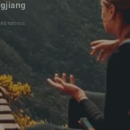
gjiang
tes nativos