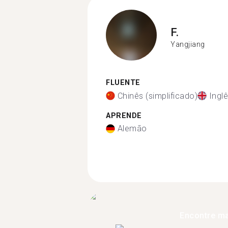
F.
Yangjiang
FLUENTE
Chinês (simplificado)
Ingl
APRENDE
Alemão
Encontre ma