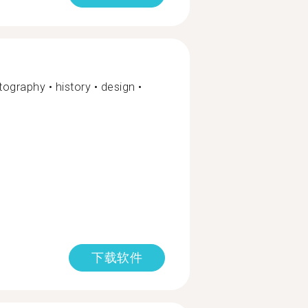
ography • history • design •
下载软件