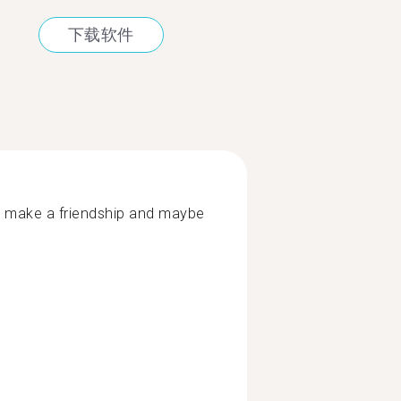
下载软件
 make a friendship and maybe