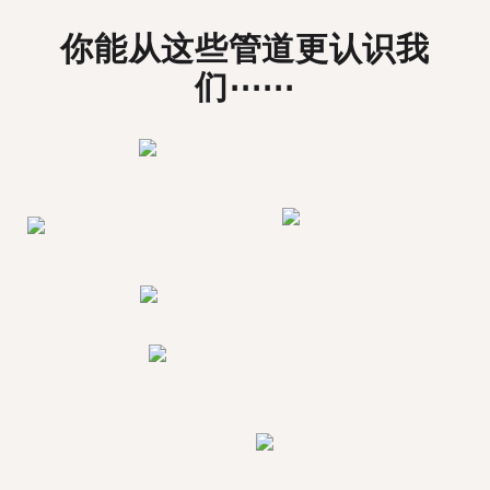
你能从这些管道更认识我
们⋯⋯