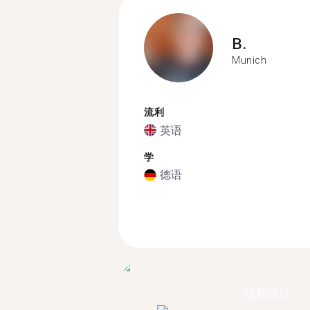
B.
Munich
流利
英语
学
德语
找到超过