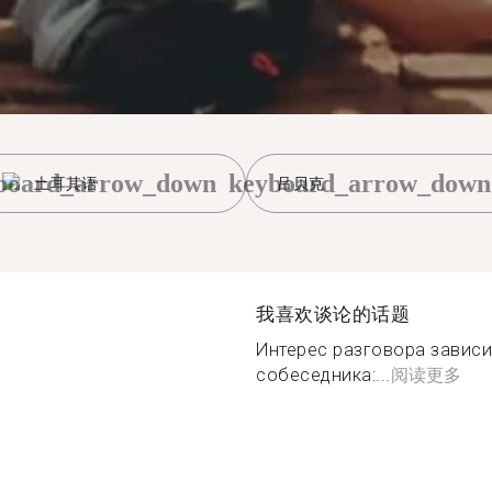
board_arrow_down
keyboard_arrow_down
土耳其语
吕贝克
我喜欢谈论的话题
Интерес разговора зависит
собеседника:...
阅读更多