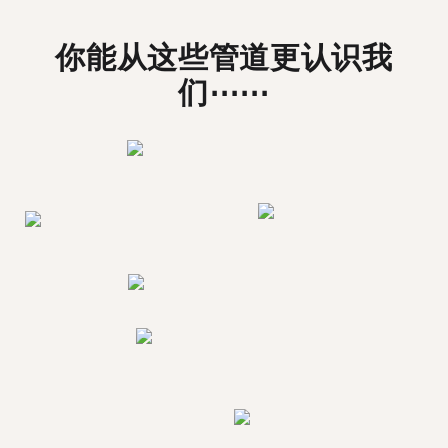
你能从这些管道更认识我
们⋯⋯