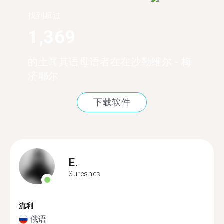
找到超过
1,369
的土耳其语母语者在在沙勒维尔 - 梅
济耶尔
下载软件
E.
Suresnes
流利
俄语