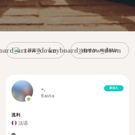
oard_arrow_down
keyboard_arrow_down
土耳其语
沙勒维尔 - 梅济耶尔
-.
新加入
Bastia
流利
法语