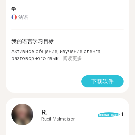
学
法语
我的语言学习目标
Активное общение, изучение сленга,
разговорного язык...
阅读更多
下载软件
R.
1
format_quote
Rueil-Malmaison