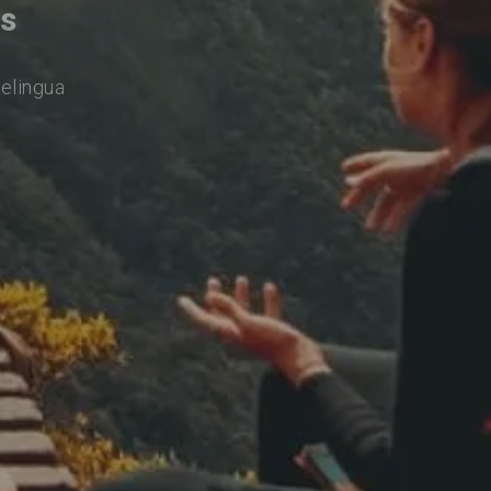
es
relingua