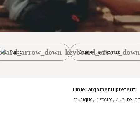
board_arrow_down
keyboard_arrow_down
Turco
Charleville-Mézières
I miei argomenti preferiti
musique, histoire, culture, ar