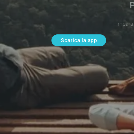
P
Impara 
Scarica la app