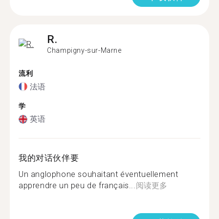
R.
Champigny-sur-Marne
流利
法语
学
英语
我的对话伙伴要
Un anglophone souhaitant éventuellement
apprendre un peu de français...
阅读更多