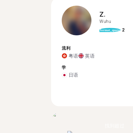
Z.
Wuhu
2
format_quote
流利
粤语
英语
学
日语
找到超过