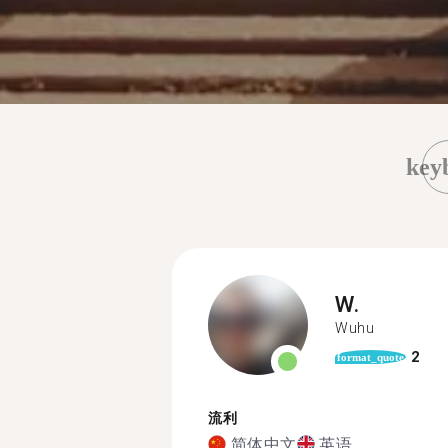
key
W.
Wuhu
2
format_quote
流利
简体中文
英语