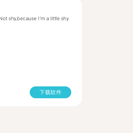
ot shy,because I'm a little shy.
下载软件