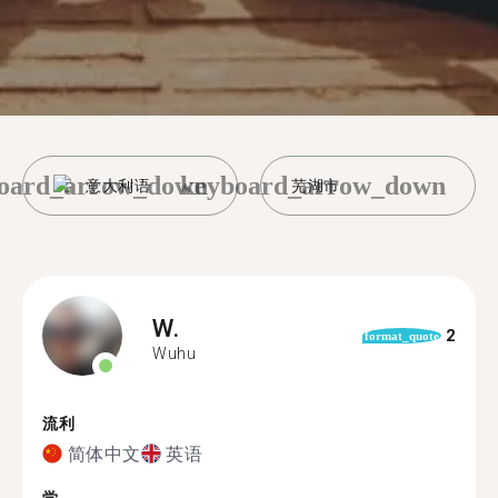
oard_arrow_down
keyboard_arrow_down
意大利语
芜湖市
W.
2
format_quote
Wuhu
流利
简体中文
英语