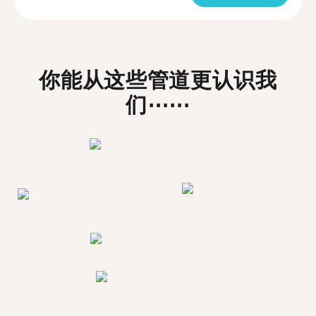
你能从这些管道更认识我
们⋯⋯