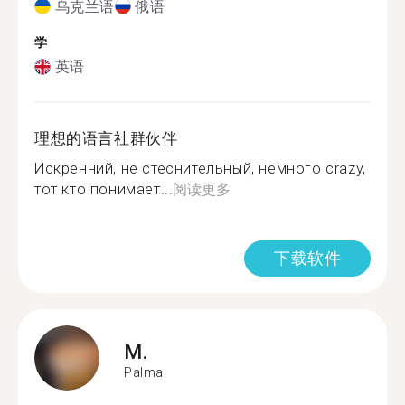
乌克兰语
俄语
学
英语
理想的语言社群伙伴
Искренний, не стеснительный, немного crazy,
тот кто понимает...
阅读更多
下载软件
M.
Palma