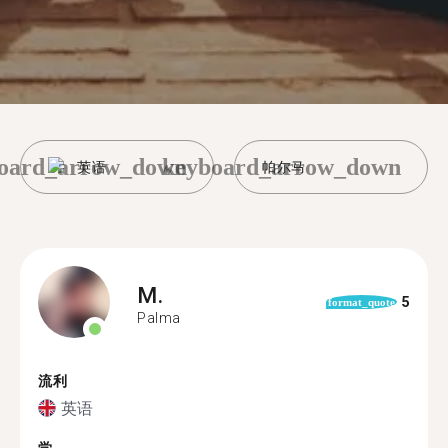
oard_arrow_down
keyboard_arrow_down
英语
帕尔马
M.
5
format_quote
Palma
流利
英语