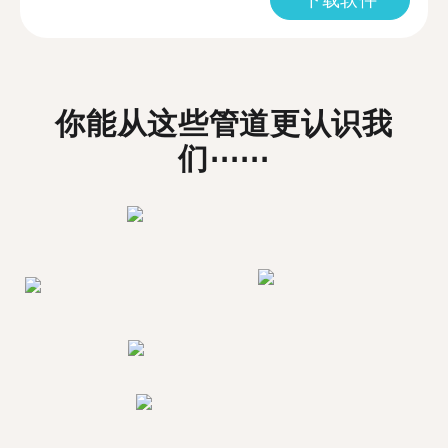
你能从这些管道更认识我
们⋯⋯