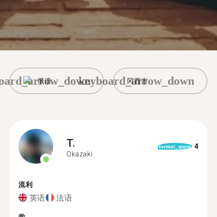
oard_arrow_down
keyboard_arrow_down
俄语
冈西吉
T.
4
format_quote
Okazaki
流利
英语
法语