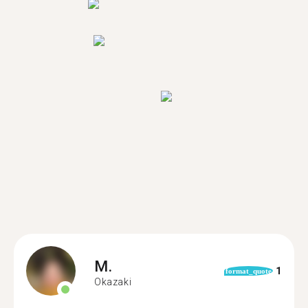
M.
1
format_quote
Okazaki