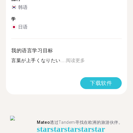
韩语
学
日语
我的语言学习目标
言葉が上手くなりたい....
阅读更多
下载软件
Mateo
透过Tandem寻找在欧洲的旅游伙伴。
star
star
star
star
star