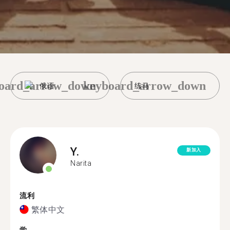
oard_arrow_down
keyboard_arrow_down
俄语
练马
Y.
新加入
Narita
流利
繁体中文