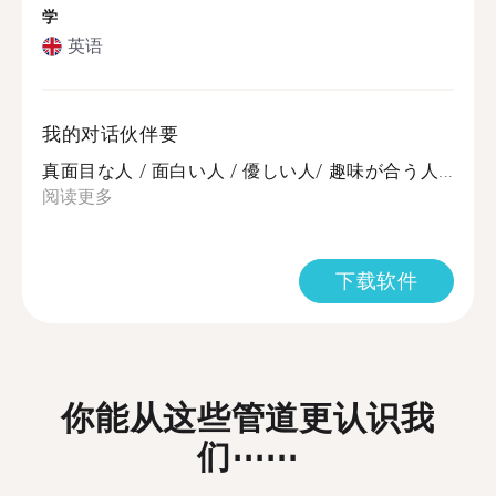
学
英语
我的对话伙伴要
真面目な人 / 面白い人 / 優しい人/ 趣味が合う人...
阅读更多
下载软件
你能从这些管道更认识我
们⋯⋯