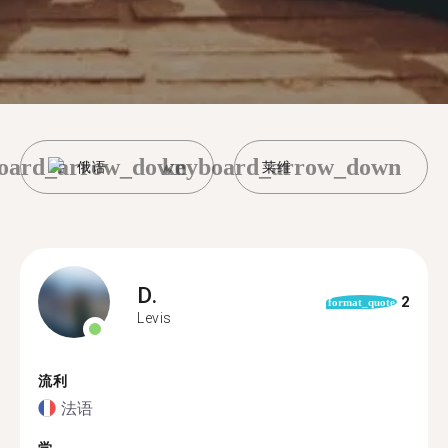
oard_arrow_down
keyboard_arrow_down
俄语
莱维
D.
2
format_quote
Levis
流利
法语