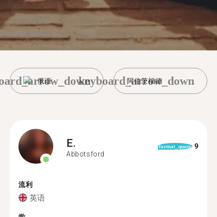
oard_arrow_down
keyboard_arrow_down
俄语
阿伯茨福德
E.
9
format_quote
Abbotsford
流利
英语