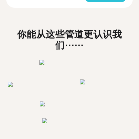
你能从这些管道更认识我
们⋯⋯