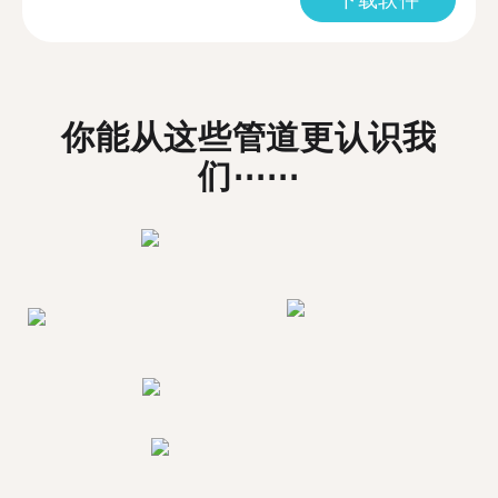
你能从这些管道更认识我
们⋯⋯