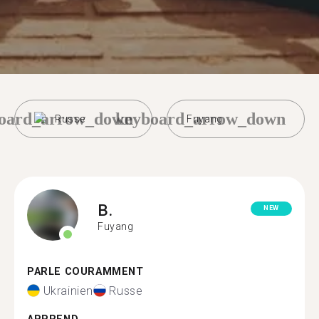
oard_arrow_down
keyboard_arrow_down
Russe
Fuyang
B.
NEW
Fuyang
PARLE COURAMMENT
Ukrainien
Russe