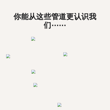
你能从这些管道更认识我
们⋯⋯