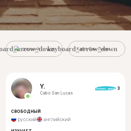
oard_arrow_down
keyboard_arrow_down
русский
Кабо-Сан-Лукас
Y.
3
format_quote
Cabo San Lucas
СВОБОДНЫЙ
русский
английский