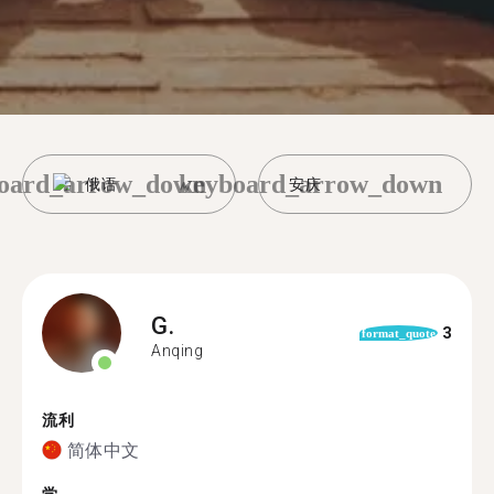
oard_arrow_down
keyboard_arrow_down
俄语
安庆
G.
3
format_quote
Anqing
流利
简体中文