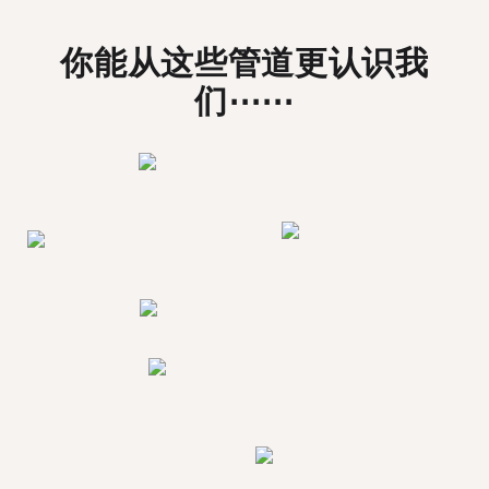
你能从这些管道更认识我
们⋯⋯